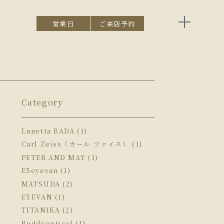
営業日
ご来店予約
Category
Lunetta BADA (1)
Carl Zeiss（カール ツァイス） (1)
PETER AND MAY (1)
E5eyevan (1)
MATSUDA (2)
EYEVAN (1)
TITANIKA (2)
Buddyoptical (1)