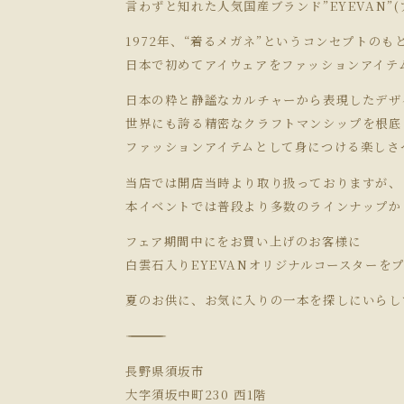
言わずと知れた人気国産ブランド”EYEVAN”(
1972年、“着るメガネ”というコンセプトのも
日本で初めてアイウェアをファッションアイテ
日本の粋と静謐なカルチャーから表現したデザ
世界にも誇る精密なクラフトマンシップを根底
ファッションアイテムとして身につける楽しさ
当店では開店当時より取り扱っておりますが、
本イベントでは普段より多数のラインナップか
フェア期間中にをお買い上げのお客様に
白雲石入りEYEVANオリジナルコースターを
夏のお供に、お気に入りの一本を探しにいらし
―――――――――――――――
長野県須坂市
大字須坂中町230 西1階