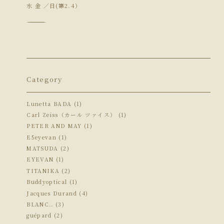
水 金 ／日(第2.4）
―――――――――――――――
Category
Lunetta BADA (1)
Carl Zeiss（カール ツァイス） (1)
PETER AND MAY (1)
E5eyevan (1)
MATSUDA (2)
EYEVAN (1)
TITANIKA (2)
Buddyoptical (1)
Jacques Durand (4)
BLANC.. (3)
guépard (2)