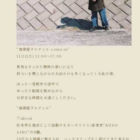
“珈琲屋タルヲシル come in”
11/22(土) 12:00～17:00
景色もすっかり晩秋の装いになり
移ろいを感じながらのお出かけも多くなってくる此の頃、
ほっと一息散歩の途中で
ゆったり眼鏡を眺めながら
お好きな時間をお過ごしください。
“珈琲屋タルヲシル”
▽about
松本市を拠点として活動するボーカリスト/音楽家”KUDO
AIKO”のB面。
10代から珈琲に魅せられ、ハンドドリップをし続けてきた本人が