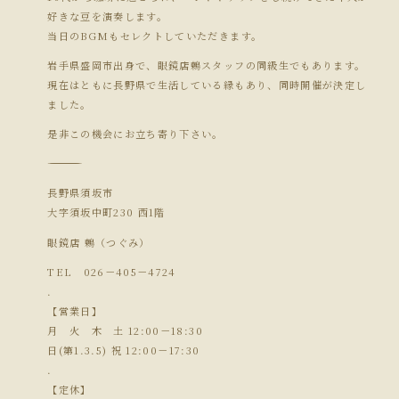
好きな豆を演奏します。
当日のBGMもセレクトしていただきます。
岩手県盛岡市出身で、眼鏡店鶫スタッフの同級生でもあります。
現在はともに長野県で生活している縁もあり、同時開催が決定し
ました。
是非この機会にお立ち寄り下さい。
―――――――――――――――
長野県須坂市
大字須坂中町230 西1階
眼鏡店 鶫（つぐみ）
TEL 026－405－4724
.
【営業日】
月 火 木 土 12:00－18:30
日(第1.3.5) 祝 12:00－17:30
.
【定休】