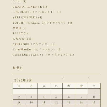
Filton (1)
GERNOT LINDNER (1)
I.ENOMOTO（アイ.エノモト） (1)
YELLOWS PLUS (4)
YUICHI TOYAMA.（ユウイチトヤマ） (4)
営業日 (3)
TALEX (1)
お知らせ (16)
Arumamika（アルマミカ） (2)
KameManNen（カメマンネン） (3)
Lesca LUNETIER（レスカ ルネティエ） (1)
営業日
2026年 8月
日
月
火
水
木
金
土
1
2
3
4
5
6
7
8
9
10
11
12
13
14
15