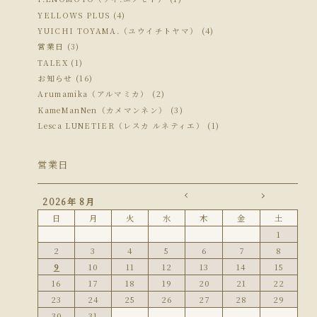
YELLOWS PLUS (4)
YUICHI TOYAMA.（ユウイチトヤマ） (4)
営業日 (3)
TALEX (1)
お知らせ (16)
Arumamika（アルマミカ） (2)
KameManNen（カメマンネン） (3)
Lesca LUNETIER（レスカ ルネティエ） (1)
営業日
2026年 8月
日
月
火
水
木
金
土
1
2
3
4
5
6
7
8
9
10
11
12
13
14
15
16
17
18
19
20
21
22
23
24
25
26
27
28
29
30
31