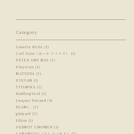
Category
Lunetta BADA (1)
Carl Zeiss（カール ツァイス） (1)
PETER AND MAY (1)
E5eyevan (1)
MATSUDA (2)
EYEVAN (1)
TITANIKA (2)
Buddyoptical (1)
Jacques Durand (4)
BLANC.. (3)
guépard (2)
Filton (1)
GERNOT LINDNER (1)
I.ENOMOTO（アイ.エノモト） (1)